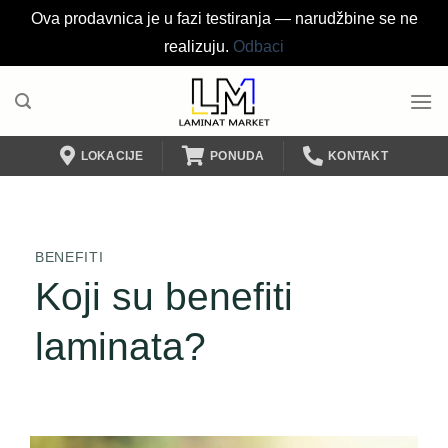
Ova prodavnica je u fazi testiranja — narudžbine se ne
realizuju.
Odbaci
Preskoči
na
sadržaj
LOKACIJE
PONUDA
KONTAKT
BENEFITI
Koji su benefiti
laminata?